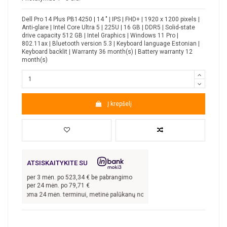
Dell Pro 14 Plus PB14250 | 14 " | IPS | FHD+ | 1920 x 1200 pixels |
Anti-glare | Intel Core Ultra 5 | 225U | 16 GB | DDR5 | Solid-state
drive capacity 512 GB | Intel Graphics | Windows 11 Pro |
802.11ax | Bluetooth version 5.3 | Keyboard language Estonian |
Keyboard backlit | Warranty 36 month(s) | Battery warranty 12
month(s)
Į krepšelį
ATSISKAITYKITE SU
per
3
mėn. po
523,34
€ be pabrangimo
per 24 mėn. po
79,71
€
s sudaroma 24 mėn. terminui, metinė palūkanų norma –
9,9
%, sutarties sudarymo 