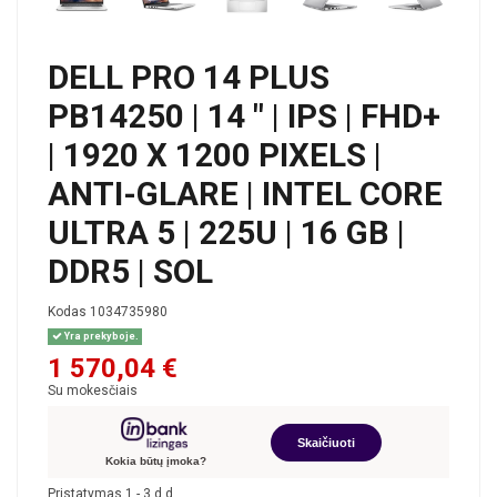
DELL PRO 14 PLUS
PB14250 | 14 " | IPS | FHD+
| 1920 X 1200 PIXELS |
ANTI-GLARE | INTEL CORE
ULTRA 5 | 225U | 16 GB |
DDR5 | SOL
Kodas
1034735980
Yra prekyboje.
1 570,04 €
Su mokesčiais
Skaičiuoti
Kokia būtų įmoka?
Pristatymas 1 - 3 d.d.