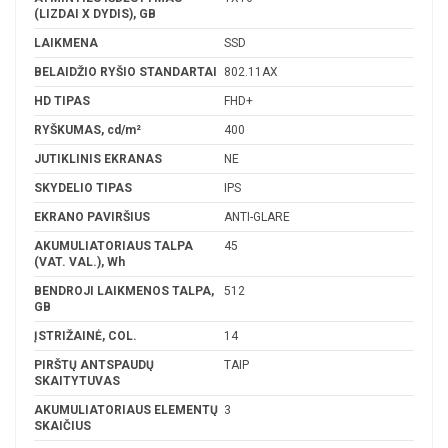
(LIZDAI X DYDIS), GB
LAIKMENA
SSD
BELAIDŽIO RYŠIO STANDARTAI
802.11AX
HD TIPAS
FHD+
RYŠKUMAS, cd/m²
400
JUTIKLINIS EKRANAS
NE
SKYDELIO TIPAS
IPS
EKRANO PAVIRŠIUS
ANTI-GLARE
AKUMULIATORIAUS TALPA
45
(VAT. VAL.), Wh
BENDROJI LAIKMENOS TALPA,
512
GB
ĮSTRIŽAINĖ, COL.
14
PIRŠTŲ ANTSPAUDŲ
TAIP
SKAITYTUVAS
AKUMULIATORIAUS ELEMENTŲ
3
SKAIČIUS