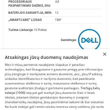
PROCESORIAUS
4.8
PASPARTINIMO DAŽNIS, GHz
BATERIJOS GARANTIJA, MĖN.
12
„SMARTCARD“ LIZDAS
TAIP
Turime Lietuvoje
10 Prekės
Gamintojas
×
Atsakingas jūsų duomenų naudojimas
Mes ir mūsų partneriai naudojame slapukus ir panašias
technologijas, kad išsaugotume ir gautume prieigą prie informacijos
jūsų įrenginyje ir tvarkytume asmens duomenis, pvz., jūsų IP adresą,
unikalius identifikatorius ir naršymo duomenis, kad pateiktume
suasmenintus skelbimus ir turinį, matuotume skelbimus ir turinį,
gautume auditorijos įžvalgų ir gerintume paslaugas.
Trečiųjų šalių
tiekėjai (1900)
taip pat gali tvarkyti jūsų duomenis šiais ir kitais
INFORMACIJA
tikslais, įskaitant tikslios geolokacijos duomenų ir įrenginio
charakteristikų naudojimą. Jūsų pasirinkimai taikomi tik šiai svetainei.
SUSIEKITE
Kai kurie tiekėjai gali remtis teisėtu interesu vietoj sutikimo; jūs turite