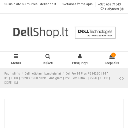
Susisiekite su mumis - dellshop.lt
Svetainės žemėlapis
+370 659 71643
Pažymėti (
0
)
0
Meniu
Ieškoti
Prisijungti
Krepšelis
Pagrindinis
Dell nešiojami kompiuteriai
Dell Pro 14 Plus PB14250 | 14 " |
IPS | FHD+ | 1920 x 1200 pixels | Anti-glare | Intel Core Ultra 5 | 225U | 16 GB |
DDR5 | Sol