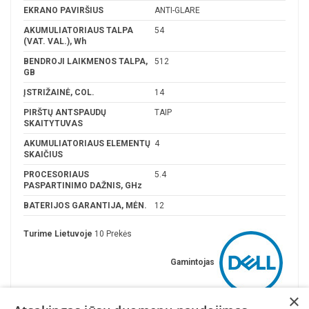
EKRANO PAVIRŠIUS
ANTI-GLARE
AKUMULIATORIAUS TALPA
54
(VAT. VAL.), Wh
BENDROJI LAIKMENOS TALPA,
512
GB
ĮSTRIŽAINĖ, COL.
14
PIRŠTŲ ANTSPAUDŲ
TAIP
SKAITYTUVAS
AKUMULIATORIAUS ELEMENTŲ
4
SKAIČIUS
PROCESORIAUS
5.4
PASPARTINIMO DAŽNIS, GHz
BATERIJOS GARANTIJA, MĖN.
12
Turime Lietuvoje
10 Prekės
Gamintojas
×