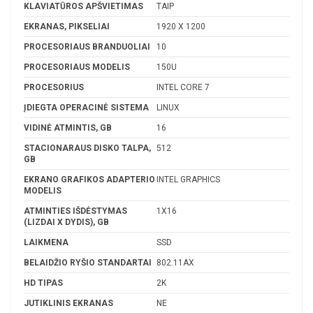
KLAVIATŪROS APŠVIETIMAS
TAIP
EKRANAS, PIKSELIAI
1920 X 1200
PROCESORIAUS BRANDUOLIAI
10
PROCESORIAUS MODELIS
150U
PROCESORIUS
INTEL CORE 7
ĮDIEGTA OPERACINĖ SISTEMA
LINUX
VIDINĖ ATMINTIS, GB
16
STACIONARAUS DISKO TALPA,
512
GB
EKRANO GRAFIKOS ADAPTERIO
INTEL GRAPHICS
MODELIS
ATMINTIES IŠDĖSTYMAS
1X16
(LIZDAI X DYDIS), GB
LAIKMENA
SSD
BELAIDŽIO RYŠIO STANDARTAI
802.11AX
HD TIPAS
2K
JUTIKLINIS EKRANAS
NE