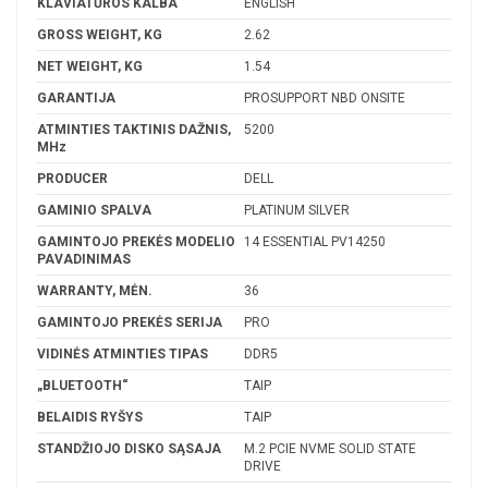
KLAVIATŪROS KALBA
ENGLISH
GROSS WEIGHT, KG
2.62
NET WEIGHT, KG
1.54
GARANTIJA
PROSUPPORT NBD ONSITE
ATMINTIES TAKTINIS DAŽNIS,
5200
MHz
PRODUCER
DELL
GAMINIO SPALVA
PLATINUM SILVER
GAMINTOJO PREKĖS MODELIO
14 ESSENTIAL PV14250
PAVADINIMAS
WARRANTY, MĖN.
36
GAMINTOJO PREKĖS SERIJA
PRO
VIDINĖS ATMINTIES TIPAS
DDR5
„BLUETOOTH“
TAIP
BELAIDIS RYŠYS
TAIP
STANDŽIOJO DISKO SĄSAJA
M.2 PCIE NVME SOLID STATE
DRIVE