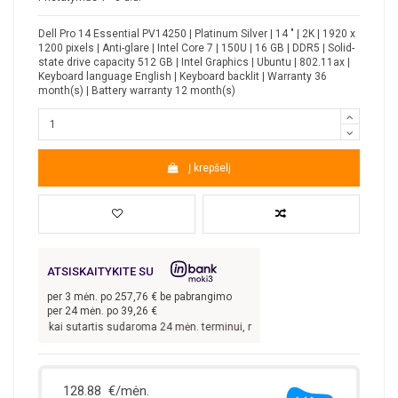
Dell Pro 14 Essential PV14250 | Platinum Silver | 14 " | 2K | 1920 x
1200 pixels | Anti-glare | Intel Core 7 | 150U | 16 GB | DDR5 | Solid-
state drive capacity 512 GB | Intel Graphics | Ubuntu | 802.11ax |
Keyboard language English | Keyboard backlit | Warranty 36
month(s) | Battery warranty 12 month(s)
Į krepšelį
ATSISKAITYKITE SU
per
3
mėn. po
257,76
€ be pabrangimo
per 24 mėn. po
39,26
€
,30
€, kai sutartis sudaroma 24 mėn. terminui, metinė palūkanų norma –
9,9
%, su