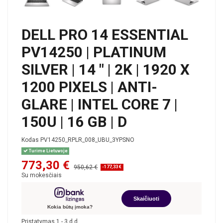
DELL PRO 14 ESSENTIAL
PV14250 | PLATINUM
SILVER | 14 " | 2K | 1920 X
1200 PIXELS | ANTI-
GLARE | INTEL CORE 7 |
150U | 16 GB | D
Kodas
PV14250_RPLR_008_UBU_3YPSNO
Turime Lietuvoje
773,30 €
950,62 €
-177,33 €
Su mokesčiais
Skaičiuoti
Kokia būtų įmoka?
Pristatymas 1 - 3 d.d.