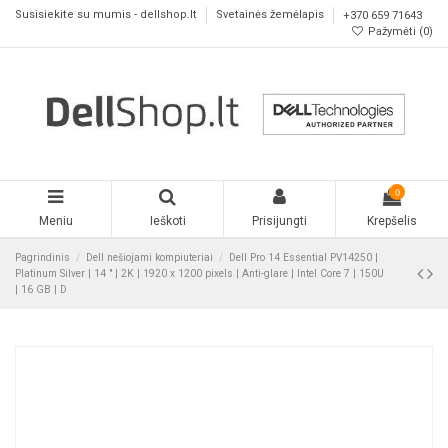
Susisiekite su mumis - dellshop.lt
Svetainės žemėlapis
+370 659 71643
Pažymėti (
0
)
0
Meniu
Ieškoti
Prisijungti
Krepšelis
Pagrindinis
Dell nešiojami kompiuteriai
Dell Pro 14 Essential PV14250 |
Platinum Silver | 14 " | 2K | 1920 x 1200 pixels | Anti-glare | Intel Core 7 | 150U
| 16 GB | D