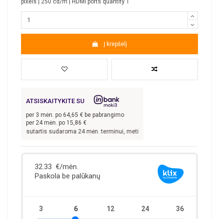
pixels | 250 cd/m | HDMI ports quantity 1
Į krepšelį
ATSISKAITYKITE SU
per
3
mėn. po
64,65
€ be pabrangimo
per 24 mėn. po
15,86
€
€, kai sutartis sudaroma 24 mėn. terminui, metinė palūkanų norma –
13,9
%, suta