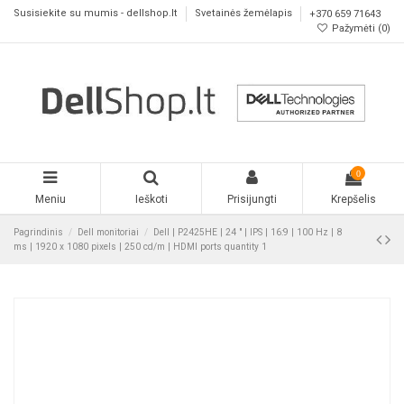
Susisiekite su mumis - dellshop.lt
Svetainės žemėlapis
+370 659 71643
Pažymėti (
0
)
0
Meniu
Ieškoti
Prisijungti
Krepšelis
Pagrindinis
Dell monitoriai
Dell | P2425HE | 24 " | IPS | 16:9 | 100 Hz | 8
ms | 1920 x 1080 pixels | 250 cd/m | HDMI ports quantity 1