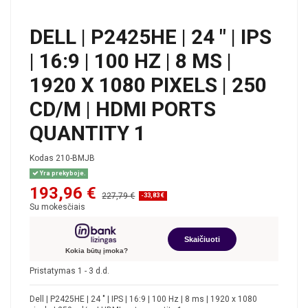
DELL | P2425HE | 24 " | IPS
| 16:9 | 100 HZ | 8 MS |
1920 X 1080 PIXELS | 250
CD/M | HDMI PORTS
QUANTITY 1
Kodas
210-BMJB
Yra prekyboje.
193,96 €
227,79 €
-33,83 €
Su mokesčiais
Skaičiuoti
Kokia būtų įmoka?
Pristatymas 1 - 3 d.d.
Dell | P2425HE | 24 " | IPS | 16:9 | 100 Hz | 8 ms | 1920 x 1080