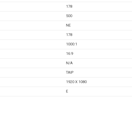
178
500
NE
178
1000:1
16:9
N/A
TAIP
1920 X 1080
E