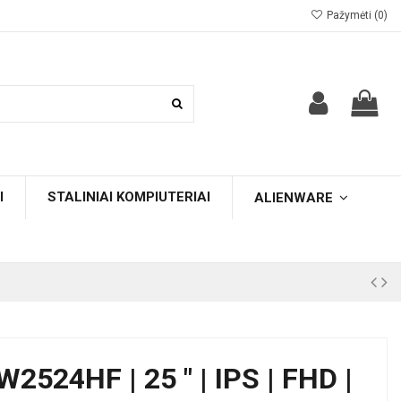
Pažymėti (
0
)
I
STALINIAI KOMPIUTERIAI
ALIENWARE
524HF | 25 " | IPS | FHD |