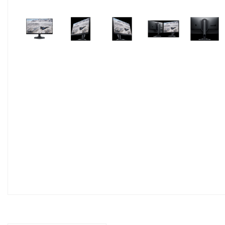
Pavyzdžiui, skolinantis
419,64
€, ka