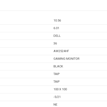
10.56
6.01
DELL
36
AW2524HF
GAMING MONITOR
BLACK
TAIP
TAIP
100 X 100
-5/21
NE