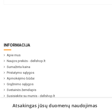
INFORMACIJA
Apie mus
Naujos prekės - dellshop.lt
Sumažinta kaina
Pristatymo sąlygos
Apmokėjimo būdai
Grąžinimo sąlygos
Svetainės žemėlapis
Susisiekite su mumis - dellshop.lt
Kompiuterių ir serverių remontas
Atsakingas jūsų duomenų naudojimas