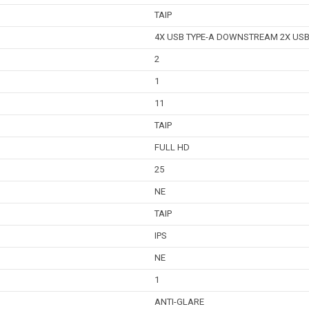
TAIP
4X USB TYPE-A DOWNSTREAM 2X USB
2
1
11
TAIP
FULL HD
25
NE
TAIP
IPS
NE
1
ANTI-GLARE