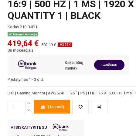
16:9 | 500 HZ | 1 MS | 1920
QUANTITY 1 | BLACK
Kodas
210-BJPH
Turime Lietuvoje
419,64 €
502,19 €
-82,55 €
Su mokesčiais
Kokia būtų
Skaičiuoti
įmoka?
Pristatymas 1 - 3 d.d.
Dell | Gaming Monitor | AW2524HF | 25 " | IPS | FHD | 16:9 | 500 Hz | 1 ms |
Į krepšelį
ATSISKAITYKITE SU