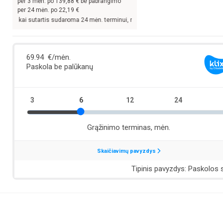
per
3
mėn. po
139,88
€ be pabrangimo
per 24 mėn. po
22,19
€
i sutartis sudaroma 24 mėn. terminui, metinė palūkanų norma –
13,9
%, sutarties