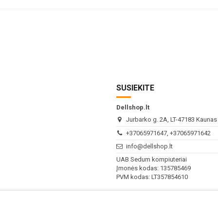
SUSIEKITE
Dellshop.lt
Jurbarko g. 2A, LT-47183 Kaunas (
+37065971647, +37065971642
info@dellshop.lt
UAB Sedum kompiuteriai
Įmonės kodas: 135785469
PVM kodas: LT357854610
I - V
10:00 - 18:00