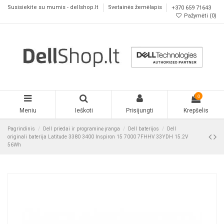
Susisiekite su mumis - dellshop.lt
Svetainės žemėlapis
+370 659 71643
Pažymėti (
0
)
0
Meniu
Ieškoti
Prisijungti
Krepšelis
Pagrindinis
Dell priedai ir programinė įranga
Dell baterijos
Dell
originali baterija Latitude 3380 3400 Inspiron 15 7000 7FHHV 33YDH 15.2V
56Wh