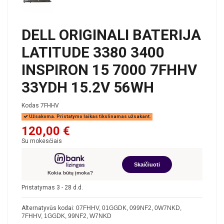
DELL ORIGINALI BATERIJA
LATITUDE 3380 3400
INSPIRON 15 7000 7FHHV
33YDH 15.2V 56WH
Kodas
7FHHV
Užsakoma. Pristatymo laikas tikslinamas užsakant.
120,00 €
Su mokesčiais
Skaičiuoti
Kokia būtų įmoka?
Pristatymas 3 - 28 d.d.
Alternatyvūs kodai:
07FHHV, 01GGDK, 099NF2, 0W7NKD,
7FHHV, 1GGDK, 99NF2, W7NKD