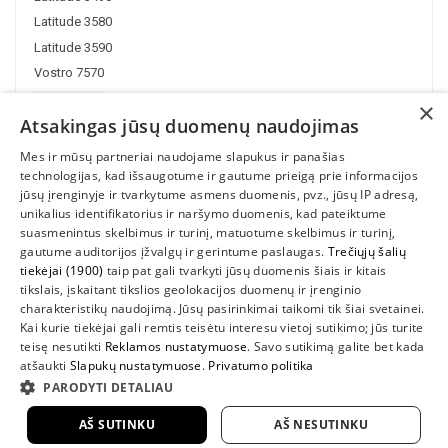
Latitude 3580
Latitude 3590
Vostro 7570
Vostro 7580
×
Atsakingas jūsų duomenų naudojimas
Mes ir mūsų partneriai naudojame slapukus ir panašias
technologijas, kad išsaugotume ir gautume prieigą prie informacijos
jūsų įrenginyje ir tvarkytume asmens duomenis, pvz., jūsų IP adresą,
unikalius identifikatorius ir naršymo duomenis, kad pateiktume
suasmenintus skelbimus ir turinį, matuotume skelbimus ir turinį,
gautume auditorijos įžvalgų ir gerintume paslaugas.
Trečiųjų šalių
tiekėjai (1900)
taip pat gali tvarkyti jūsų duomenis šiais ir kitais
INFORMACIJA
tikslais, įskaitant tikslios geolokacijos duomenų ir įrenginio
charakteristikų naudojimą. Jūsų pasirinkimai taikomi tik šiai svetainei.
SUSIEKITE
Kai kurie tiekėjai gali remtis teisėtu interesu vietoj sutikimo; jūs turite
teisę nesutikti
Reklamos nustatymuose
. Savo sutikimą galite bet kada
atšaukti
Slapukų nustatymuose
.
Privatumo politika
PARODYTI DETALIAU
AŠ SUTINKU
AŠ NESUTINKU
2022 UAB "Sedum kompiuteriai" |
www.DellShop.lt