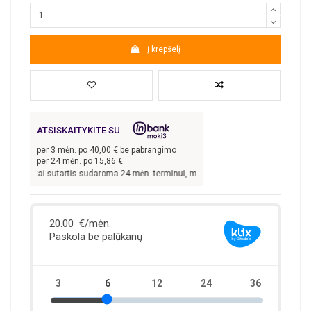
Į krepšelį
ATSISKAITYKITE SU
per
3
mėn. po
40,00
€ be pabrangimo
per 24 mėn. po
15,86
€
00
€, kai sutartis sudaroma 24 mėn. terminui, metinė palūkanų norma –
13,9
%, s