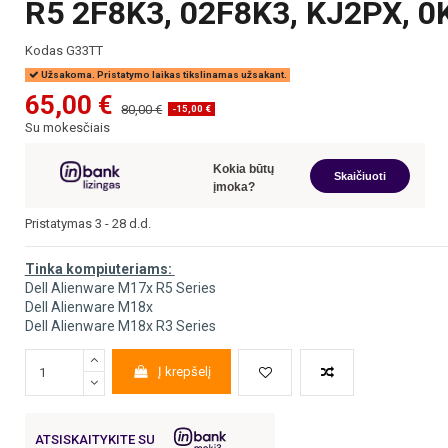
R5 2F8K3, 02F8K3, KJ2PX, 0
Kodas
G33TT
Užsakoma. Pristatymo laikas tikslinamas užsakant.
65,00 €
80,00 €
-15,00 €
Su mokesčiais
Kokia būtų
Skaičiuoti
įmoka?
Pristatymas 3 - 28 d.d.
Tinka kompiuteriams:
Dell Alienware M17x R5 Series
Dell Alienware M18x
Dell Alienware M18x R3 Series
Į krepšelį
ATSISKAITYKITE SU