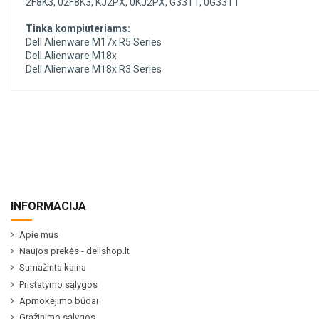
2F8K3, 02F8K3, KJ2PX, 0KJ2PX, G33TT, 0G33TT
Tinka kompiuteriams:
Dell Alienware M17x R5 Series
Dell Alienware M18x
Dell Alienware M18x R3 Series
INFORMACIJA
Apie mus
Naujos prekės - dellshop.lt
Sumažinta kaina
Pristatymo sąlygos
Apmokėjimo būdai
Grąžinimo sąlygos