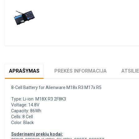
Pavyzdžiui, skolinantis
300,00
APRAŠYMAS
PREKĖS INFORMACIJA
ATSILI
8-Cell Battery for Alienware M18x R3 M17x R5
Type: Li-ion M18X R3 2F8K3
Voltage: 14.8V
Capacity: 86Wh
Cells: 8 Cell
Color: Black
Suderinami prekių kodai: