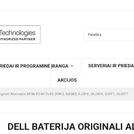
SERVERIAI IR PRIEDA
RIEDAI IR PROGRAMINĖ ĮRANGA
AKCIJOS
originali Alienware M18x R3 M17x R5 2F8K3, 02F8K3, KJ2PX, 0KJ2PX, G33TT, 0G33TT
DELL BATERIJA ORIGINALI 