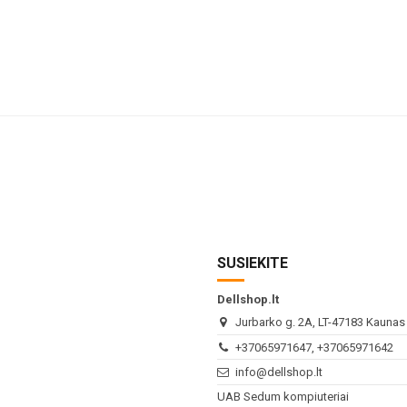
SUSIEKITE
Dellshop.lt
Jurbarko g. 2A, LT-47183 Kaunas (
+37065971647, +37065971642
info@dellshop.lt
UAB Sedum kompiuteriai