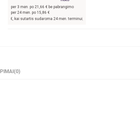
per
3
mėn. po
21,66
€ be pabrangimo
per 24 mėn. po
15,86
€
€, kai sutartis sudaroma 24 mėn. terminui, metinė palūkanų norma –
13,9
%, suta
EPIMAI
(0)