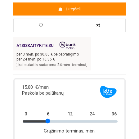
Į krepšelį
ATSISKAITYKITE SU
per
3
mėn. po
30,00
€ be pabrangimo
per 24 mėn. po
15,86
€
00,00
€, kai sutartis sudaroma 24 mėn. terminui, metinė palūkanų norma –
13,9
%