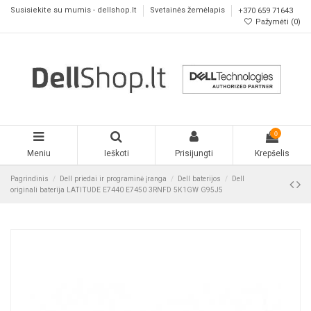
Susisiekite su mumis - dellshop.lt
Svetainės žemėlapis
+370 659 71643
Pažymėti (
0
)
0
Meniu
Ieškoti
Prisijungti
Krepšelis
Pagrindinis
Dell priedai ir programinė įranga
Dell baterijos
Dell
originali baterija LATITUDE E7440 E7450 3RNFD 5K1GW G95J5