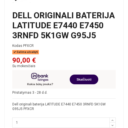
DELL ORIGINALI BATERIJA
LATITUDE E7440 E7450
3RNFD 5K1GW G95J5
Kodas
PFXCR
Galima užsakyti
90,00 €
Su mokesčiais
Skaičiuoti
Kokia būtų įmoka?
Pristatymas 3 - 28 d.d.
Dell originali baterija LATITUDE E7440 E7450 3RNFD 5K1GW
G95J5
PFXCR