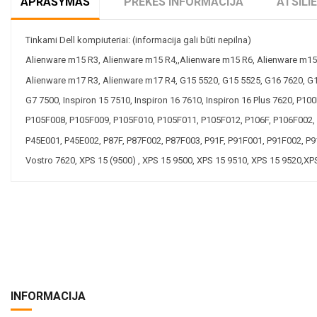
APRAŠYMAS
PREKĖS INFORMACIJA
ATSILI
Tinkami Dell kompiuteriai: (informacija gali būti nepilna)
Alienware m15 R3, Alienware m15 R4,,Alienware m15 R6, Alienware m15
Alienware m17 R3, Alienware m17 R4, G15 5520, G15 5525, G16 7620, G1
G7 7500, Inspiron 15 7510, Inspiron 16 7610, Inspiron 16 Plus 7620, P
P105F008, P105F009, P105F010, P105F011, P105F012, P106F, P106F002, 
P45E001, P45E002, P87F, P87F002, P87F003, P91F, P91F001, P91F002, P91
Vostro 7620, XPS 15 (9500) , XPS 15 9500, XPS 15 9510, XPS 15 9520,XP
INFORMACIJA