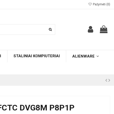
Pažymėti (
0
)
I
STALINIAI KOMPIUTERIAI
ALIENWARE
8FCTC DVG8M P8P1P