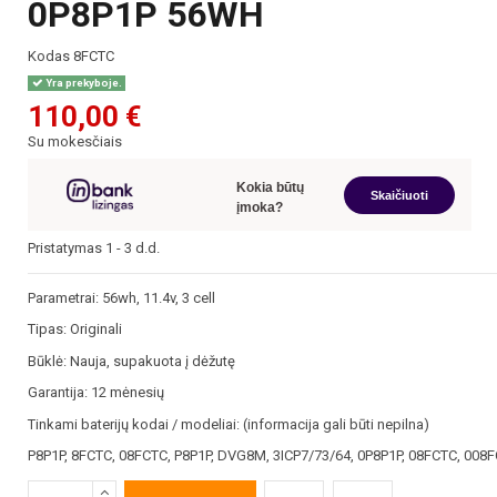
0P8P1P 56WH
Kodas
8FCTC
Yra prekyboje.
110,00 €
Su mokesčiais
Kokia būtų
Skaičiuoti
įmoka?
Pristatymas 1 - 3 d.d.
Parametrai: 56wh, 11.4v, 3 cell
Tipas: Originali
Būklė: Nauja, supakuota į dėžutę
Garantija: 12 mėnesių
Tinkami baterijų kodai / modeliai: (informacija gali būti nepilna)
P8P1P, 8FCTC, 08FCTC, P8P1P, DVG8M, 3ICP7/73/64, 0P8P1P, 08FCTC, 008