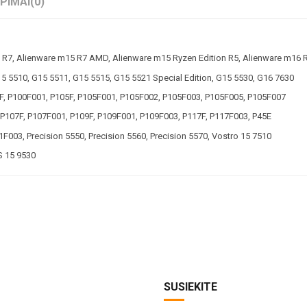
EPIMAI
(0)
 R7, Alienware m15 R7 AMD, Alienware m15 Ryzen Edition R5, Alienware m16 
5 5510, G15 5511, G15 5515, G15 5521 Special Edition, G15 5530, G16 7630
100F, P100F001, P105F, P105F001, P105F002, P105F003, P105F005, P105F007
P107F, P107F001, P109F, P109F001, P109F003, P117F, P117F003, P45E
F003, Precision 5550, Precision 5560, Precision 5570, Vostro 15 7510
S 15 9530
SUSIEKITE